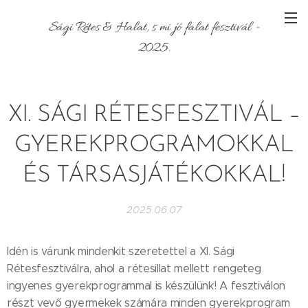
Sági Rétes & Halat, s mi jó falat fesztivál -
2025.
XI. SÁGI RÉTESFESZTIVÁL –
GYEREKPROGRAMOKKAL
ÉS TÁRSASJÁTÉKOKKAL!
2025.06.07
Idén is várunk mindenkit szeretettel a XI. Sági
Rétesfesztiválra, ahol a rétesillat mellett rengeteg
ingyenes gyerekprogrammal is készülünk! A fesztiválon
részt vevő gyermekek számára minden gyerekprogram