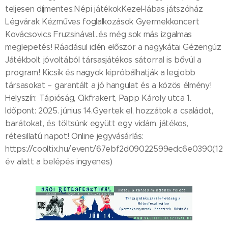
teljesen díjmentes:Népi játékokKezel-lábas játszóház
Légvárak Kézműves foglalkozások Gyermekkoncert
Kovácsovics Fruzsinával…és még sok más izgalmas
meglepetés! Ráadásul idén először a nagykátai Gézengúz
Játékbolt jóvoltából társasjátékos sátorral is bővül a
program! Kicsik és nagyok kipróbálhatják a legjobb
társasokat – garantált a jó hangulat és a közös élmény!
Helyszín: Tápióság, Cikfrakert, Papp Károly utca 1.
Időpont: 2025. június 14.Gyertek el, hozzátok a családot,
barátokat, és töltsünk együtt egy vidám, játékos,
rétesillatú napot! Online jegyvásárlás:
https://cooltix.hu/event/67ebf2d09022599edc6e0390(12
év alatt a belépés ingyenes)