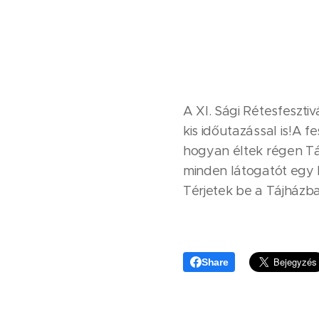
A XI. Sági Rétesfeszti
kis időutazással is!A f
hogyan éltek régen Táp
minden látogatót egy ki
Térjetek be a Tájházba 
Share