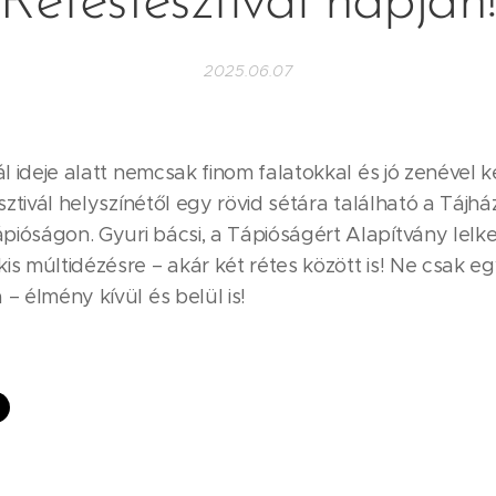
Rétesfesztivál napján
2025.06.07
vál ideje alatt nemcsak finom falatokkal és jó zenéve
esztivál helyszínétől egy rövid sétára található a Tájh
ióságon. Gyuri bácsi, a Tápióságért Alapítvány lelke
s múltidézésre – akár két rétes között is! Ne csak egy
– élmény kívül és belül is!