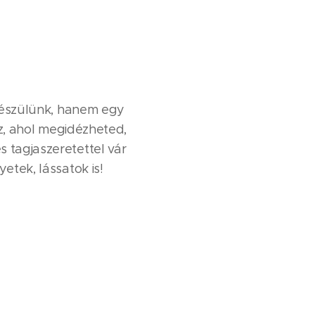
!
l készülünk, hanem egy
áz, ahol megidézheted,
s tagjaszeretettel vár
etek, lássatok is!