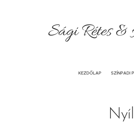
Sági Rétes & H
KEZDŐLAP
SZÍNPADI
Nyíl