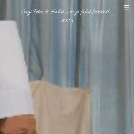
Sági Rétes & Halat, s mi jó falat fesztivál -
2025.