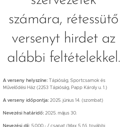
szervezetek
számára, rétessütő
versenyt hirdet az
alábbi feltételekkel.
A verseny helyszíne:
Tápióság, Sportcsarnok és
Művelődési Ház (2253 Tápióság, Papp Károly u. 1.)
A verseny időpontja:
2025. június 14. (szombat)
Nevezési határidő:
2025. május 30.
Nevezési díj:
5.000,- / csapat (Max 5 fő, további