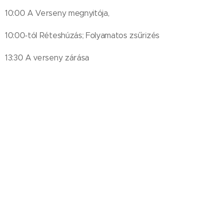
10:00 A Verseny megnyitója,
10:00-tól Réteshúzás; Folyamatos zsűrizés
13:30 A verseny zárása
14:30 Eredményhirdetés a szabadtéri színpadon
kategóriák
A versenyt a következő
szerint értékeljük:
Hagyományos Édes
Hagyományos Sós
Különleges
Kötelező: Cseresznyés rétes
Nevezni bármelyik kategóriában lehet, akár mindegyikben
is.