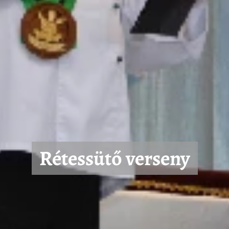
Rétessütő verseny